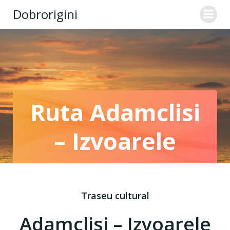
Skip
Dobrorigini
to
content
Ruta Adamclisi
– Izvoarele
Traseu cultural
Adamclisi – Izvoarele