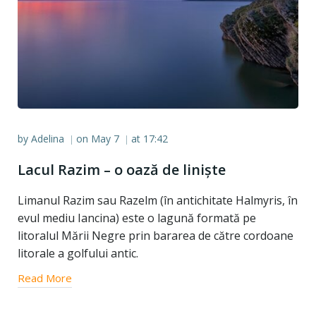
by
Adelina
on
May 7
at
17:42
|
|
Lacul Razim – o oază de liniște
Limanul Razim sau Razelm (în antichitate Halmyris, în
evul mediu Iancina) este o lagună formată pe
litoralul Mării Negre prin bararea de către cordoane
litorale a golfului antic.
Read More