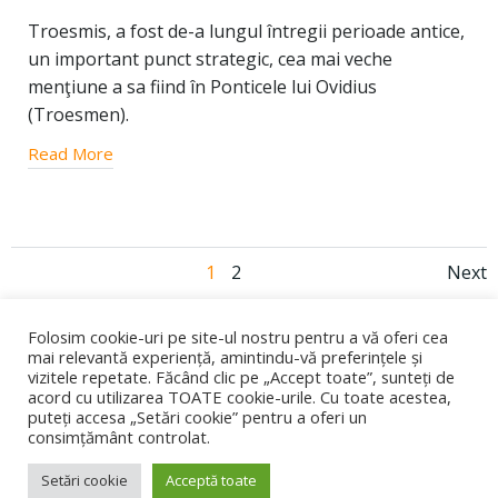
Troesmis, a fost de-a lungul întregii perioade antice,
un important punct strategic, cea mai veche
menţiune a sa fiind în Ponticele lui Ovidius
(Troesmen).
Read More
Posts
Po
Page
Page
1
2
Next
navigation
na
Folosim cookie-uri pe site-ul nostru pentru a vă oferi cea
mai relevantă experiență, amintindu-vă preferințele și
vizitele repetate. Făcând clic pe „Accept toate”, sunteți de
acord cu utilizarea TOATE cookie-urile. Cu toate acestea,
puteți accesa „Setări cookie” pentru a oferi un
consimțământ controlat.
© 2026 Dobrorigini. Created using WordPress and
Colibri
Setări cookie
Acceptă toate