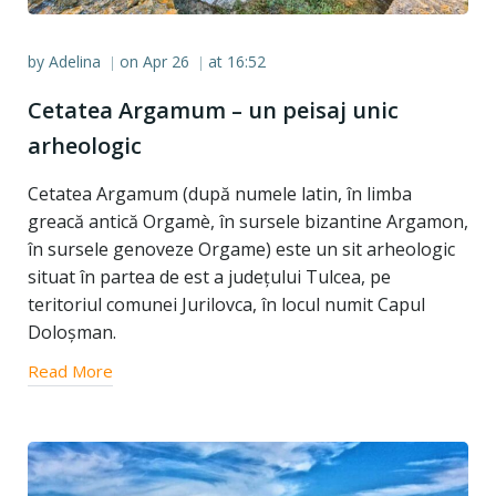
by
Adelina
on
Apr 26
at
16:52
|
|
Cetatea Argamum – un peisaj unic
arheologic
Cetatea Argamum (după numele latin, în limba
greacă antică Orgamè, în sursele bizantine Argamon,
în sursele genoveze Orgame) este un sit arheologic
situat în partea de est a județului Tulcea, pe
teritoriul comunei Jurilovca, în locul numit Capul
Doloșman.
Read More