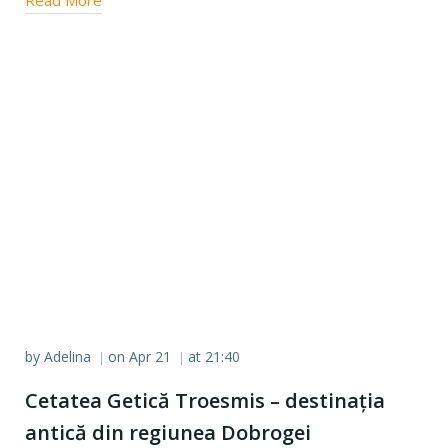
Read More
by
Adelina
on
Apr 21
at
21:40
|
|
Cetatea Getică Troesmis – destinația
antică din regiunea Dobrogei