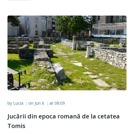
by
Lucia
on
Jun 6
at
08:09
|
|
Jucării din epoca romană de la cetatea
Tomis