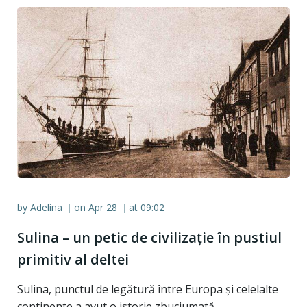
by
Adelina
on
Apr 28
at
09:02
|
|
Sulina – un petic de civilizație în pustiul
primitiv al deltei
Sulina, punctul de legătură între Europa și celelalte
continente a avut o istorie zbuciumată.