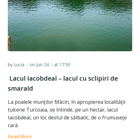
by
Lucia
on
Jun 24
at
17:50
|
|
Lacul Iacobdeal – lacul cu sclipiri de
smarald
La poalele munţilor Măcin, în apropierea localităţii
tulcene Turcoaia, se întinde, pe un hectar, lacul
Iacobdeal, un loc destul de sălbatic, de o frumuseţe
rară.
Read More