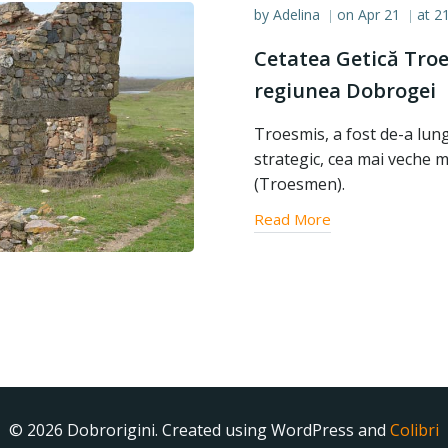
by
Adelina
on
Apr 21
at
21
|
|
Cetatea Getică Troe
regiunea Dobrogei
Troesmis, a fost de-a lung
strategic, cea mai veche me
(Troesmen).
Read More
© 2026 Dobrorigini. Created using WordPress and
Colibri