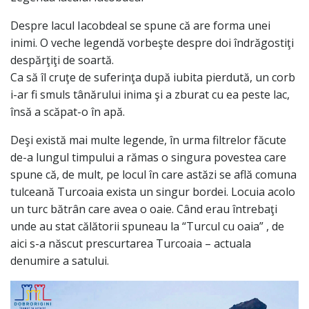
Despre lacul Iacobdeal se spune că are forma unei
inimi. O veche legendă vorbeşte despre doi îndrăgostiţi
despărţiţi de soartă.
Ca să îl cruţe de suferinţa după iubita pierdută, un corb
i-ar fi smuls tânărului inima şi a zburat cu ea peste lac,
însă a scăpat-o în apă.
Deşi există mai multe legende, în urma filtrelor făcute
de-a lungul timpului a rămas o singura povestea care
spune că, de mult, pe locul în care astăzi se află comuna
tulceană Turcoaia exista un singur bordei. Locuia acolo
un turc bătrân care avea o oaie. Când erau întrebaţi
unde au stat călătorii spuneau la “Turcul cu oaia” , de
aici s-a născut prescurtarea Turcoaia – actuala
denumire a satului.