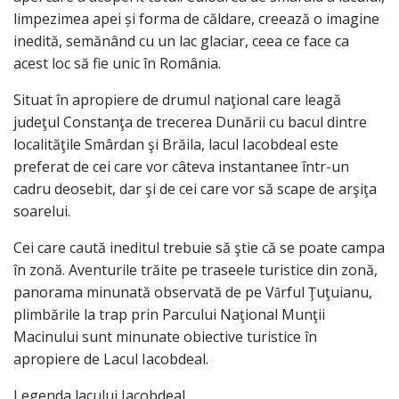
limpezimea apei și forma de căldare, creează o imagine
inedită, semănând cu un lac glaciar, ceea ce face ca
acest loc să fie unic în România.
Situat în apropiere de drumul naţional care leagă
judeţul Constanţa de trecerea Dunării cu bacul dintre
localităţile Smârdan şi Brăila, lacul Iacobdeal este
preferat de cei care vor câteva instantanee într-un
cadru deosebit, dar şi de cei care vor să scape de arşiţa
soarelui.
Cei care caută ineditul trebuie să ştie că se poate campa
în zonă. Aventurile trăite pe traseele turistice din zonă,
panorama minunată observată de pe Vȃrful Ţuţuianu,
plimbările la trap prin Parcului Naţional Munţii
Macinului sunt minunate obiective turistice în
apropiere de Lacul Iacobdeal.
Legenda lacului Iacobdeal