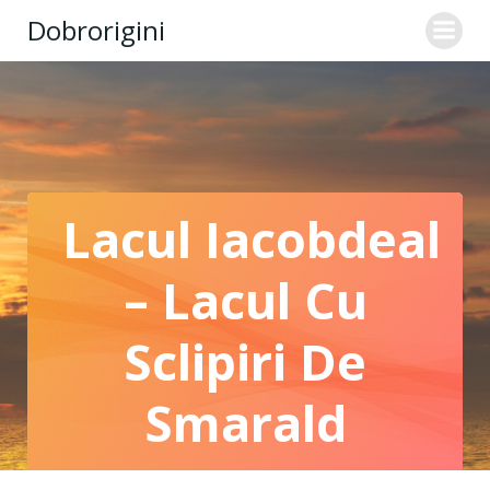
Skip
Dobrorigini
to
content
Lacul Iacobdeal
– Lacul Cu
Sclipiri De
Smarald