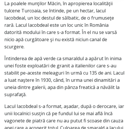
La poalele munţilor Măcin, în apropierea localităţii
tulcene Turcoaia, se întinde, pe un hectar, lacul
Iacobdeal, un loc destul de sălbatic, de o frumuseţe
rară. Lacul Iacobdeal este un loc unic în România
datorită modului în care s-a format. În el nu se varsă
nicio apă curgătoare şi nu există niciun canal de
scurgere.
Întinderea de apă verde ca smaraldul a apărut în inima
unei foste exploatări de granit a italienilor care s-au
stabilit pe-aceste meleaguri în urmă cu 135 de ani. Lacul
a luat naştere în 1930, când, în urma unei dinamitări a
uneia dintre galerii, apa din pânza freatică a năvălit la
suprafaţă.
Lacul Iacobdeal s-a format, așadar, după o derocare, iar
unii localnici susţin că pe fundul lui se mai află încă
vagonete de piatră care nu au putut fi scoase din cauza
apei care a acoperit totul. Culoarea de smarald a lacului,