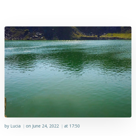
by
Lucia
on
June 24, 2022
at
17:50
|
|