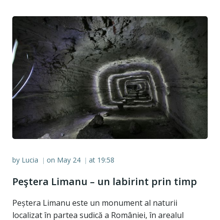
by
Lucia
on
May 24
at
19:58
|
|
Peştera Limanu – un labirint prin timp
Peștera Limanu este un monument al naturii
localizat în partea sudică a României, în arealul