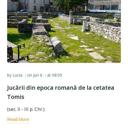
by
Lucia
on
Jun 6
at
08:09
|
|
Jucării din epoca romană de la cetatea
Tomis
(sec. II - III p. Chr.)
Read More