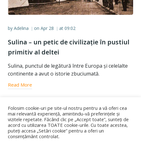
by
Adelina
on
Apr 28
at
09:02
|
|
Sulina – un petic de civilizație în pustiul
primitiv al deltei
Sulina, punctul de legătură între Europa și celelalte
continente a avut o istorie zbuciumată.
Read More
Folosim cookie-uri pe site-ul nostru pentru a vă oferi cea
mai relevantă experiență, amintindu-vă preferințele și
vizitele repetate. Făcând clic pe „Accept toate”, sunteți de
acord cu utilizarea TOATE cookie-urile. Cu toate acestea,
puteți accesa „Setări cookie” pentru a oferi un
consimțământ controlat.
© 2026 Dobrorigini. Created using WordPress and