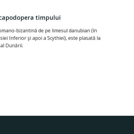
 capodopera timpului
omano-bizantină de pe limesul danubian (în
i Inferior şi apoi a Scythiei), este plasată la
 al Dunării.