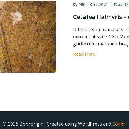
by
Alin
on
Apr 21
at
20:47
|
|
Cetatea Halmyris –
Ultima cetate romană și r
extremitatea de NE a Moesie
gurile celui mai sudic braţ
Read More
© 2026 Dobrorigini. Created using WordPress and
Colibri