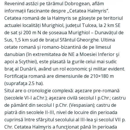
Revenind astăzi pe tărâmul Dobrogean, aflăm
informații fascinante despre ,,Cetatea Halmyris”.
Cetatea romană de la Halmyris se găsește pe teritoriul
actualei localități Murighiol, județul Tulcea, la 2 km SE
de sat și 200 m N de șoseaua Murighiol – Dunavățul de
Sus, 1,5 km sud de brațul Sfântul Gheorghe. Ultima
cetate romană și romano-bizantină de pe limesul
danubian (în extremitatea de NE a Moesiei Inferior şi
apoi a Scythiei), este plasată la gurile celui mai sudic
braţ al Dunării, având un rol economic şi militar evident.
Fortificaţia romană are dimensiunile de 210×180 m
(suprafaţa 2.5 ha).
Situl are o cronologie complexă: aşezare pre-romană
(secolele VI-I a.Chr.); aşezare civilă secolul I p.Chr.; castru
de pământ din secolul I p.Chr. (Vespasian); castru de
piatră din secolele II-III, nivel de locuire din perioada
cuprinsă între sfârşitul secolului al III-lea şi secolul VII p.
Chr. Cetatea Halmyris a funcţionat până în perioada