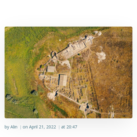
by
Alin
on
April 21, 2022
at
20:47
|
|