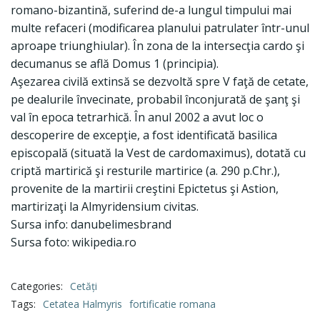
romano-bizantină, suferind de-a lungul timpului mai
multe refaceri (modificarea planului patrulater într-unul
aproape triunghiular). În zona de la intersecţia cardo şi
decumanus se află Domus 1 (principia).
Aşezarea civilă extinsă se dezvoltă spre V faţă de cetate,
pe dealurile învecinate, probabil înconjurată de şanţ şi
val în epoca tetrarhică. În anul 2002 a avut loc o
descoperire de excepţie, a fost identificată basilica
episcopală (situată la Vest de cardomaximus), dotată cu
criptă martirică şi resturile martirice (a. 290 p.Chr.),
provenite de la martirii creştini Epictetus şi Astion,
martirizaţi la Almyridensium civitas.
Sursa info: danubelimesbrand
Sursa foto: wikipedia.ro
Categories:
Cetăți
Tags:
Cetatea Halmyris
fortificatie romana