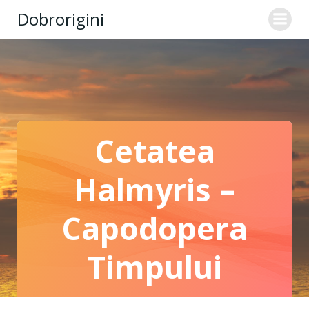
Skip
Dobrorigini
to
content
Cetatea
Halmyris –
Capodopera
Timpului