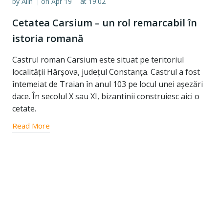
by
Alin
on
Apr 19
at
19:02
|
|
Cetatea Carsium – un rol remarcabil în
istoria romană
Castrul roman Carsium este situat pe teritoriul
localității Hârșova, județul Constanța. Castrul a fost
întemeiat de Traian în anul 103 pe locul unei așezări
dace. În secolul X sau XI, bizantinii construiesc aici o
cetate.
Read More