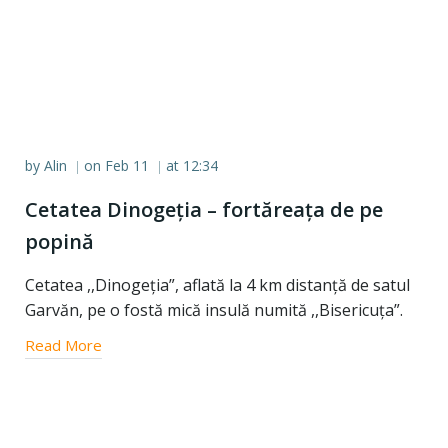
by
Alin
on
Feb 11
at
12:34
|
|
Cetatea Dinogeția – fortăreața de pe
popină
Cetatea ,,Dinogeția”, aflată la 4 km distanță de satul
Garvăn, pe o fostă mică insulă numită ,,Bisericuța”.
Read More